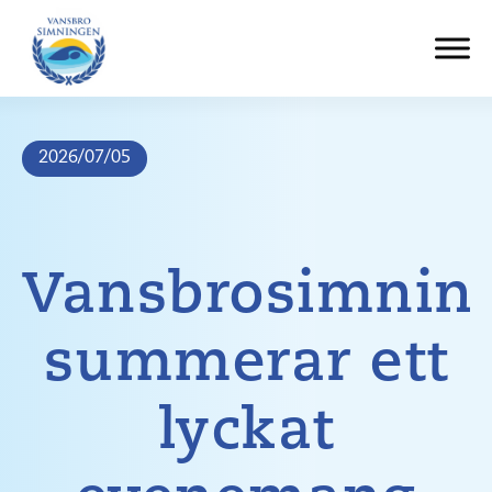
Hoppa
till
innehåll
2026/07/05
Vansbrosimnin
summerar ett
lyckat