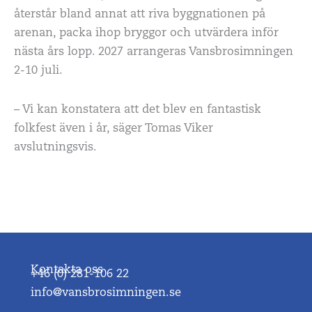
återstår bland annat att riva byggnationen på
arenan, packa ihop bryggor och utvärdera inför
nästa års lopp. 2027 arrangeras Vansbrosimningen
2-10 juli.
– Vi kan konstatera att det blev en fantastisk
folkfest även i år, säger Tomas Viker
avslutningsvis.
Kontakta oss
+46 (0) 281-106 22
info@vansbrosimningen.se