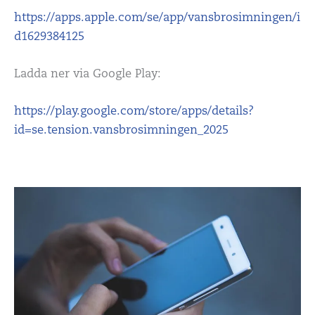
https://apps.apple.com/se/app/vansbrosimningen/i
d1629384125
Ladda ner via Google Play:
https://play.google.com/store/apps/details?
id=se.tension.vansbrosimningen_2025