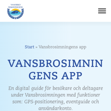
Hoppa
till
innehåll
Start
»
Vansbrosimningens app
VANSBROSIMNIN
GENS APP
En
digital guide för besökare och deltagare
under Vansbrosimningen med funktioner
som:
GPS-pos
itionering
, eventguide och
användarkonto.