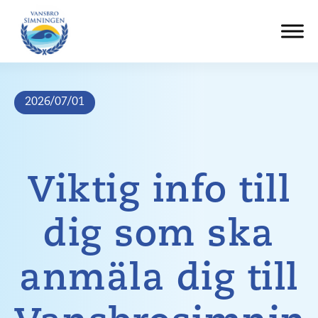
Hoppa
till
innehåll
2026/07/01
Viktig info till
dig som ska
anmäla dig till