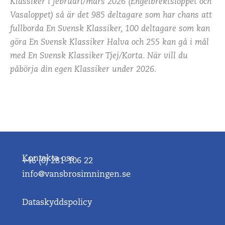
Klassiker i februari/mars 2026 (Engelbrektsloppet och
Vasaloppet) så är det 985 deltagare som har chans att
fullborda En Svensk Klassiker, 100 deltagare som kan
göra En Svensk Klassiker Halva och 255 kan gå i mål
med En Svensk Klassiker Tjej/Korta. När vill du
påbörja din egen Klassiker under 2026
.
Kontakta oss
+46 (0) 281-106 22
info@vansbrosimningen.se
Dataskyddspolicy