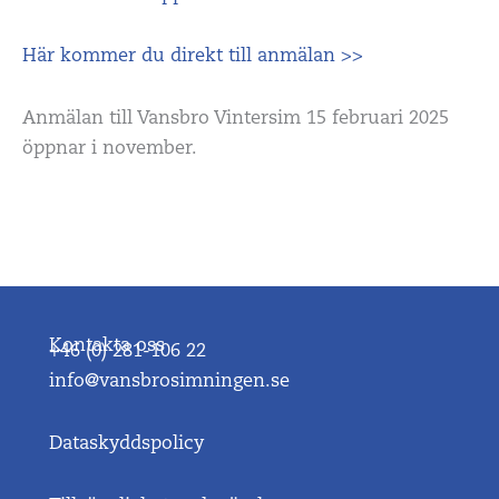
Här kommer du direkt till anmälan >>
Anmälan till Vansbro Vintersim 15 februari 2025
öppnar i november.
Kontakta oss
+46 (0) 281-106 22
info@vansbrosimningen.se
Dataskyddspolicy