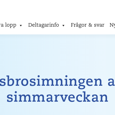
ra lopp
Deltagarinfo
Frågor & svar
N
nsbrosimningen a
simmarveckan