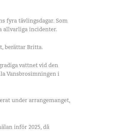
ns fyra tävlingsdagar. Som
a allvarliga incidenter.
, berättar Britta.
-gradiga vattnet vid den
lla Vansbrosimningen i
ngerat under arrangemanget,
lan inför 2025, då