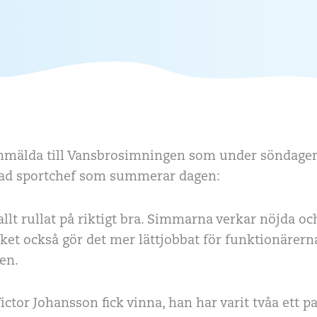
nmälda till Vansbrosimningen som under söndagen 
glad sportchef som summerar dagen:
llt rullat på riktigt bra. Simmarna verkar nöjda och
lket också gör det mer lättjobbat för funktionärerna
en.
 Victor Johansson fick vinna, han har varit tvåa ett p