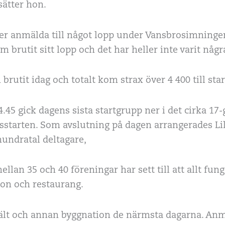
sätter hon.
oner anmälda till något lopp under Vansbrosimninge
om brutit sitt lopp och det har heller inte varit någr
brutit idag och totalt kom strax över 4 400 till start
14.45 gick dagens sista startgrupp ner i det cirka 17
sstarten. Som avslutning på dagen arrangerades Li
hundratal deltagare,
ellan 35 och 40 föreningar har sett till att allt fu
ion och restaurang.
lt och annan byggnation de närmsta dagarna. Anmä