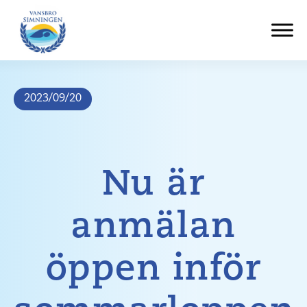
Hoppa
till
innehåll
2023/09/20
Nu är
anmälan
öppen inför