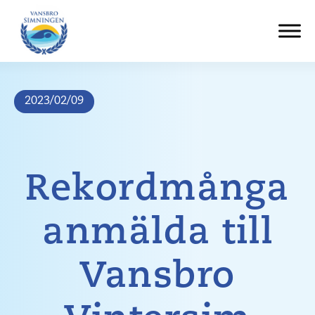
Hoppa
till
innehåll
2023/02/09
Rekordmånga
anmälda till
Vansbro