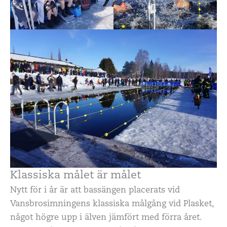
Klassiska målet är målet
Nytt för i år är att bassängen placerats vid
Vansbrosimningens klassiska målgång vid Plasket,
något högre upp i älven jämfört med förra året.