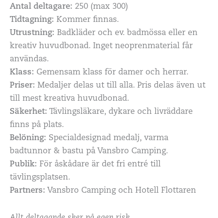
Antal deltagare:
250 (max 300)
Tidtagning:
Kommer finnas.
Utrustning:
Badkläder och ev. badmössa eller en
kreativ huvudbonad. Inget neoprenmaterial får
användas.
Klass:
Gemensam klass för damer och herrar.
Priser:
Medaljer delas ut till alla. Pris delas även ut
till mest kreativa huvudbonad.
Säkerhet:
Tävlingsläkare, dykare och livräddare
finns på plats.
Belöning:
Specialdesignad medalj, varma
badtunnor & bastu på Vansbro Camping.
Publik:
För åskådare är det fri entré till
tävlingsplatsen.
Partners:
Vansbro Camping och Hotell Flottaren
Allt deltagande sker på egen risk.