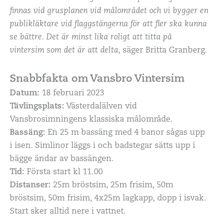
finnas vid grusplanen vid målområdet och vi bygger en
publikläktare vid flaggstängerna för att fler ska kunna
se bättre. Det är minst lika roligt att titta på
vintersim som det är att delta
, säger Britta Granberg.
Snabbfakta om Vansbro
Vintersim
Datum:
18 februari 2023
Tävlingsplats:
Västerdalälven vid
Vansbrosimningens klassiska målområde.
Bassäng:
En 25 m bassäng med 4 banor sågas upp
i isen. Simlinor läggs i och badstegar sätts upp i
bägge ändar av bassängen.
Tid:
Första start kl 11.00
Distanser:
25m bröstsim, 25m frisim, 50m
bröstsim, 50m frisim, 4x25m lagkapp, dopp i isvak.
Start sker alltid nere i vattnet.