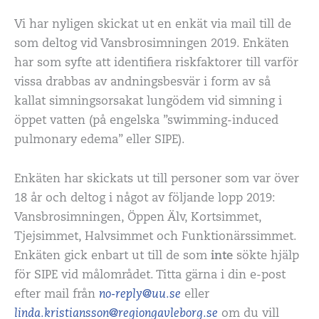
Vi har nyligen skickat ut en enkät via mail till de
som deltog vid Vansbrosimningen 2019. Enkäten
har som syfte att identifiera riskfaktorer till varför
vissa drabbas av andningsbesvär i form av så
kallat simningsorsakat lungödem vid simning i
öppet vatten (på engelska ”swimming-induced
pulmonary edema” eller SIPE).
Enkäten har skickats ut till personer som var över
18 år och deltog i något av följande lopp 2019:
Vansbrosimningen, Öppen Älv, Kortsimmet,
Tjejsimmet, Halvsimmet och Funktionärssimmet.
Enkäten gick enbart ut till de som
inte
sökte hjälp
för SIPE vid målområdet. Titta gärna i din e-post
efter mail från
no-reply@uu.se
eller
linda.kristiansson@regiongavleborg.se
om du vill