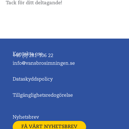
Tack för ditt deltagande!
Kontakta oss
+46 (0) 281-106 22
info@vansbrosimningen.se
Dataskyddspolicy
Tillgänglighetsredogörelse
Nyhetsbrev
FÅ VÅRT NYHETSBREV